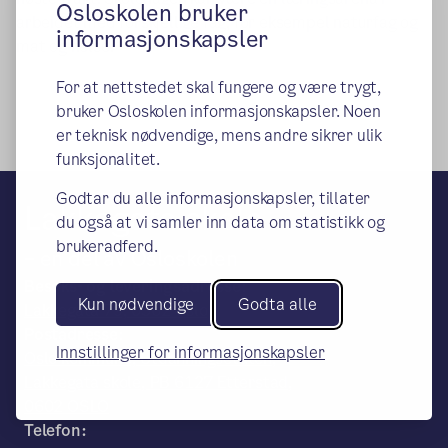
Osloskolen bruker
arbeidet med forskjellige fag, for eksempel naturfag og
informasjonskapsler
mat og helse.
For at nettstedet skal fungere og være trygt,
bruker Osloskolen informasjonskapsler. Noen
er teknisk nødvendige, mens andre sikrer ulik
funksjonalitet.
Godtar du alle informasjonskapsler, tillater
Lakkegata skole
du også at vi samler inn data om statistikk og
brukeradferd.
– en del av Osloskolen
Besøks- og leveringsadresse:
Kun nødvendige
Godta alle
Lakkegata 79, 0562 Oslo
Postadresse:
Innstillinger for informasjonskapsler
Oslo kommune, Utdanningsetaten,
Lakkegata skole, PB 6127 Etterstad,
0602 OSLO
Telefon: