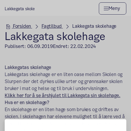
Meny
Lakkegata skole
Hovedseksjon
Forsiden
Fagtilbud
Lakkegata skolehage
Lakkegata skolehage
Publisert:
06.09.2019
Endret:
22.02.2024
Lakkegatas skolehage
Lakkegatas skolehage er en liten oase mellom Skolen og
Slurpen der det dyrkes ulike urter og grønnsaker skolen
bruker i mat og helse og til bruk i undervisningen.
Klikk her for å se årshjulet til Lakkegata sin skolehage.
Hva er en skolehage?
En skolehage er en liten hage som brukes og driftes av
skolen. I skolehagen har elevene mulighet til å lære ved å
gjøre. Her kan de kultivere jorda, dyrke grønnsaker og
høste frukt. Skolehagen kan være en læringsarena i