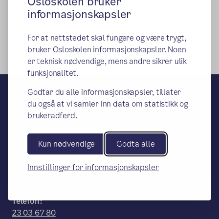
Osloskolen bruker
Publisert:
05.01.2018
Endret:
14.11.2019
informasjonskapsler
For at nettstedet skal fungere og være trygt,
bruker Osloskolen informasjonskapsler. Noen
er teknisk nødvendige, mens andre sikrer ulik
funksjonalitet.
Lakkegata skole
Godtar du alle informasjonskapsler, tillater
du også at vi samler inn data om statistikk og
– en del av Osloskolen
brukeradferd.
Besøks- og leveringsadresse:
Lakkegata 79, 0562 Oslo
Kun nødvendige
Godta alle
Postadresse:
Oslo kommune, Utdanningsetaten,
Innstillinger for informasjonskapsler
Lakkegata skole, PB 6127 Etterstad,
0602 OSLO
Telefon:
23 03 67 80